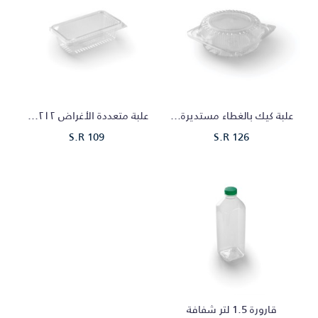
علبة كيك بالغطاء مستديرة شفاف
علبة متعددة الأغراض ٢١٢ شفافة
S.R 109
S.R 126
قارورة 1.5 لتر شفافة