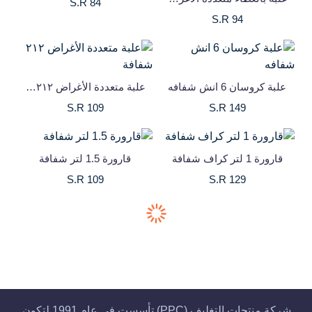
S.R 84
S.R 94
علبة كروسان 6 انش شفافه
علبة متعددة الأغراض ٢١٢ شفافة
S.R 109
S.R 149
قارورة 1 لتر كراف شفافة
قارورة 1.5 لتر شفافة
S.R 109
S.R 129
شركة منتجات التغليف (PPC) تأسست في عام 1991 لتكون