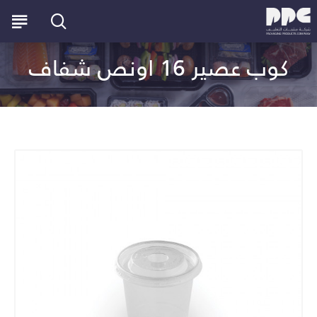
كوب عصير 16 اونص شفاف