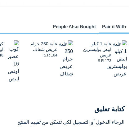
People Also Bought
Pair it With
علبة 1 كيلو
علبة 250 جرام
ابيض بوليسترين
عريض شفاف
او
عريض
48
S.R 104
S.R 173
كتابة تعليق
الرجاء
الدخول
أو
التسجيل
لكي تتمكن من تقييم المنتج