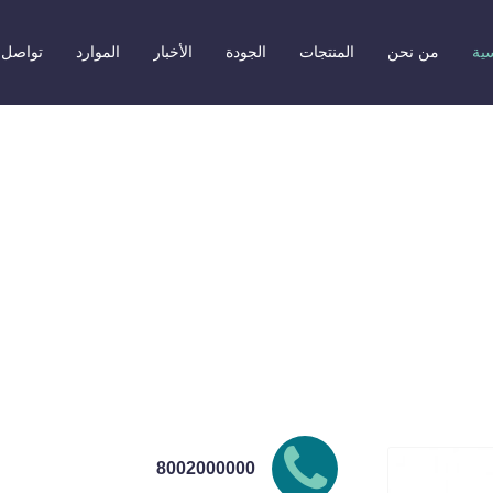
سية
من نحن
المنتجات
الجودة
الأخبار
الموارد
تواصل 
كوب عصير 16 اونص شفاف
8002000000