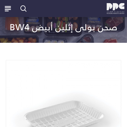
صحن بولى إثلين أبيض BW4