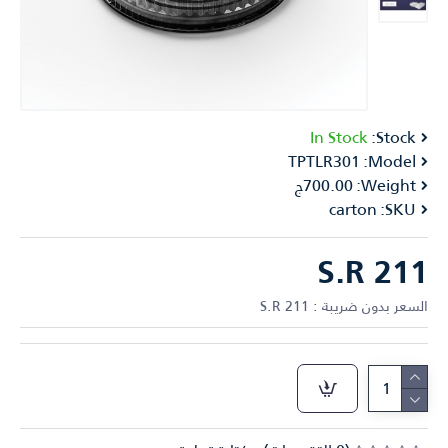
In Stock
Stock:
TPTLR301
Model:
Weight:
700.00ج
carton
SKU:
S.R 211
السعر بدون ضريبة : S.R 211