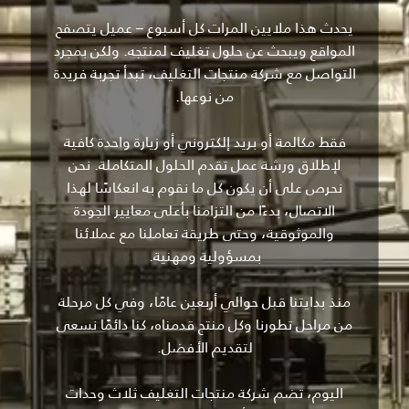
يحدث هذا ملايين المرات كل أسبوع – عميل يتصفح
المواقع ويبحث عن حلول تغليف لمنتجه. ولكن بمجرد
التواصل مع شركة منتجات التغليف، تبدأ تجربة فريدة
من نوعها.
فقط مكالمة أو بريد إلكتروني أو زيارة واحدة كافية
لإطلاق ورشة عمل تقدم الحلول المتكاملة. نحن
نحرص على أن يكون كل ما نقوم به انعكاسًا لهذا
الاتصال، بدءًا من التزامنا بأعلى معايير الجودة
والموثوقية، وحتى طريقة تعاملنا مع عملائنا
بمسؤولية ومهنية.
منذ بدايتنا قبل حوالي أربعين عامًا، وفي كل مرحلة
من مراحل تطورنا وكل منتج قدمناه، كنا دائمًا نسعى
لتقديم الأفضل.
اليوم، تضم شركة منتجات التغليف ثلاث وحدات