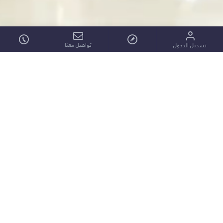
تواصل معنا
تسجيل الدخول
شركة منتجات التغليف (PPC) تأسست في عام 1991 لتكون
واحدة من الشركات الرائدة في تقديم الحلول المتكاملة في
مجال التغليف وفقًا لمعايير الجودة الدولية.
المدينة الصناعية الثانية، مبنى رقم 3884، الرياض
14335، المملكة العربية السعودية
00966-112650260
salesoffice@ppcksa.com