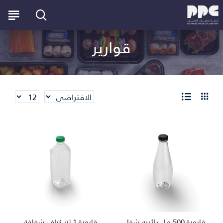
قوارير
قارورة 500 مل دائريه شفافه
قارورة 1 لتر كراف شفافة