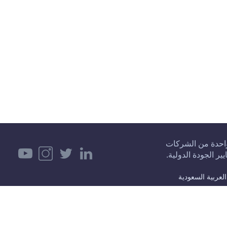
PPC) تأسست في عام 1991 لتكون واحدة من الشركات
ير الجودة الدولية.
حقوق الطبع والنشر © 1991، شرك
التغليف (PPC)، جميع الحقوق محفوظة.