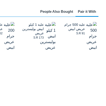
People Also Bought
Pair it With
علبة 500 جرام
علبة 1 كيلو
عريض ابيض
ابيض بوليسترين
عر
عريض
02
S.R 91
S.R 173