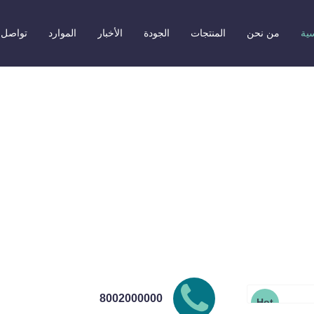
سية
من نحن
المنتجات
الجودة
الأخبار
الموارد
تواصل 
علبة 350 جرام ابيض
8002000000
Hot