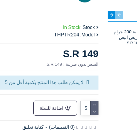
In Stock
Stock:
علبة 200 جرام
كوب عصير 16
THPTR204
Model:
يض ابيض
اونص ابيض
S.R 148
S.R 1
S.R 149
السعر بدون ضريبة : S.R 149
لا يمكن طلب هذا المنتج بكمية أقل من 5
اضافة للسلة
(0 التقييمات)
-
كتابة تعليق